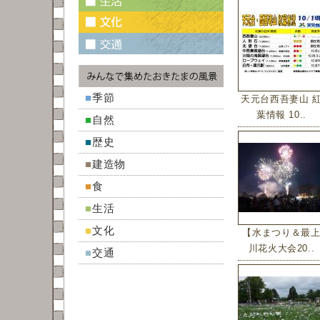
■
季節
天元台西吾妻山 
葉情報 10..
■
自然
■
歴史
■
建造物
■
食
■
生活
■
文化
【水まつり＆最
川花火大会20..
■
交通