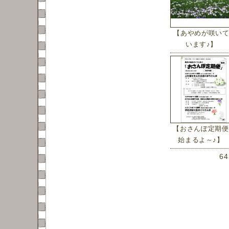
【あやめが咲い
います♪】
【おさんぽ定期便
始まるよ～♪】
6