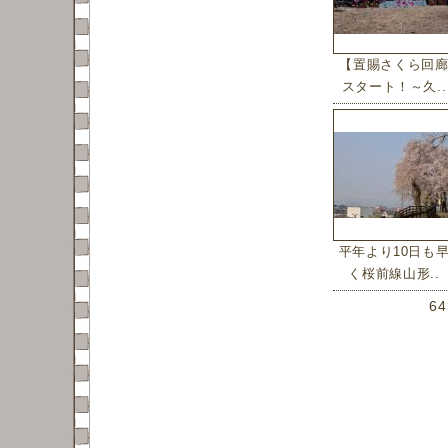
【置賜さくら回
スタート！～久..
平年より10日も
く桜前線山形..
6