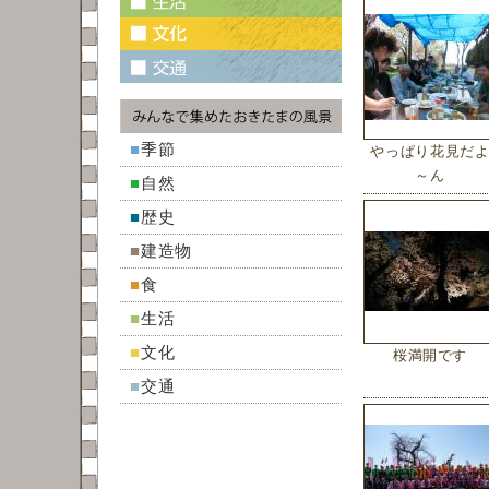
■
季節
やっぱり花見だ
～ん
■
自然
■
歴史
■
建造物
■
食
■
生活
■
文化
桜満開です
■
交通