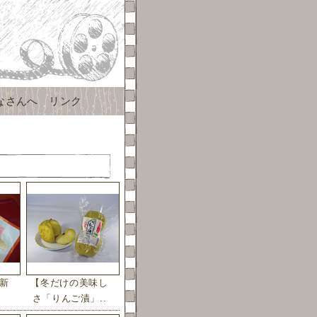
なさんへ
リンク
新
【冬だけの美味し
さ「りんご漬」..