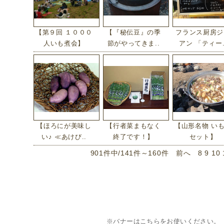
【第９回 １０００
【『秘伝豆』の季
フランス厨房ジ
人いも煮会】
節がやってきま..
アン 「ティー.
【ほろにが美味し
【行者菜まもなく
【山形名物 い
い♪ ≪あけび..
終了です！】
セット】
901件中/141件～160件
前へ
8
9
10
※バナーはこちらをお使いください