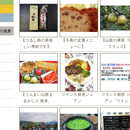
【つるし柿の美味
【今夜の定番メニ
【山形の果実 
しい季節です】
ューに】
フランス】
【うんまい山形ま
フランス厨房ジュ
フランス厨房 
るかじり 秋冬..
アン
アン「ワイン.