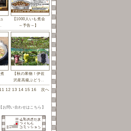
ュ
【1000人いも煮会
.
～予告～】
も煮
【秋の果物！伊佐
沢産高級ぶどう..
11
12
13
14
15
16
次へ
【
お問い合わせはこちら
】
。