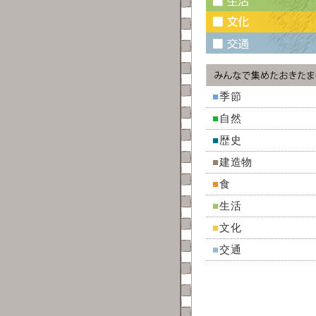
■
季節
■
自然
■
歴史
■
建造物
■
食
■
生活
■
文化
■
交通