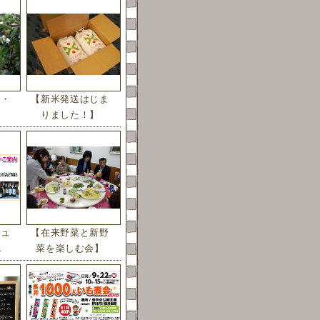
ラ・
【新米発送はじま
りました！】
ジュ
【在来野菜と新野
.
菜を楽しむ会】