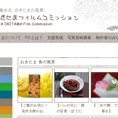
たまについて
FCとは？
支援実績
写真投稿募集
制作者のみ
おきたま 食の風景
【ご飯のお供に！
【ハレの日に「鯉
【「めで鯛」で
花作大根のお..
の甘煮・ぼうだ..
春を】