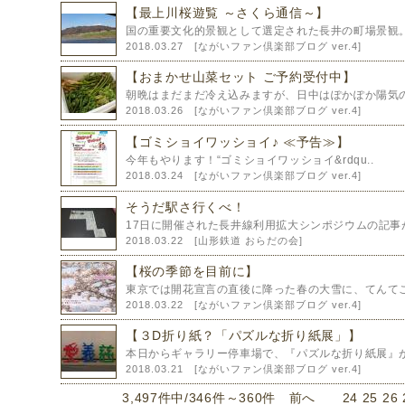
【最上川桜遊覧 ～さくら通信～】
国の重要文化的景観として選定された長井の町場景観。
2018.03.27 [
ながいファン倶楽部ブログ ver.4
]
【おまかせ山菜セット ご予約受付中】
朝晩はまだまだ冷え込みますが、日中はぽかぽか陽気の
2018.03.26 [
ながいファン倶楽部ブログ ver.4
]
【ゴミショイワッショイ♪ ≪予告≫】
今年もやります！“ゴミショイワッショイ&rdqu..
2018.03.24 [
ながいファン倶楽部ブログ ver.4
]
そうだ駅さ行くべ！
17日に開催された長井線利用拡大シンポジウムの記事が
2018.03.22 [
山形鉄道 おらだの会
]
【桜の季節を目前に】
東京では開花宣言の直後に降った春の大雪に、てんてこ
2018.03.22 [
ながいファン倶楽部ブログ ver.4
]
【３D折り紙？「パズルな折り紙展」】
本日からギャラリー停車場で、『パズルな折り紙展』が
2018.03.21 [
ながいファン倶楽部ブログ ver.4
]
3,497件中/346件～360件
前へ
24
25
26