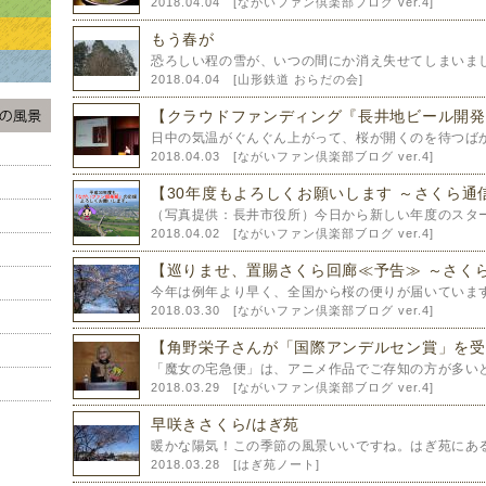
2018.04.04 [
ながいファン倶楽部ブログ ver.4
]
もう春が
恐ろしい程の雪が、いつの間にか消え失せてしまいまし
2018.04.04 [
山形鉄道 おらだの会
]
【クラウドファンディング『長井地ビール開発』
日中の気温がぐんぐん上がって、桜が開くのを待つばか
2018.04.03 [
ながいファン倶楽部ブログ ver.4
]
【30年度もよろしくお願いします ～さくら通
（写真提供：長井市役所）今日から新しい年度のスター
2018.04.02 [
ながいファン倶楽部ブログ ver.4
]
【巡りませ、置賜さくら回廊≪予告≫ ～さく
今年は例年より早く、全国から桜の便りが届いています
2018.03.30 [
ながいファン倶楽部ブログ ver.4
]
【角野栄子さんが「国際アンデルセン賞」を受
「魔女の宅急便」は、アニメ作品でご存知の方が多いと
2018.03.29 [
ながいファン倶楽部ブログ ver.4
]
早咲きさくら/はぎ苑
暖かな陽気！この季節の風景いいですね。はぎ苑にある
2018.03.28 [
はぎ苑ノート
]