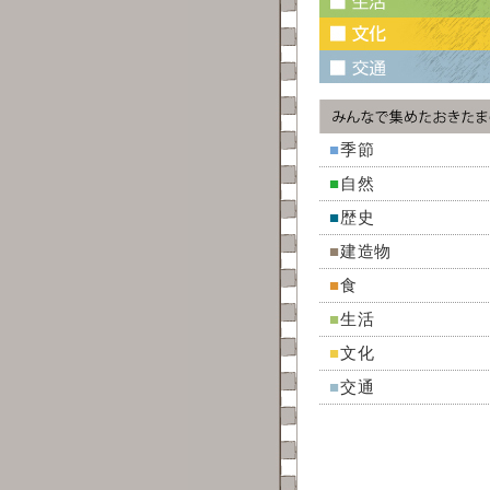
■
季節
■
自然
■
歴史
■
建造物
■
食
■
生活
■
文化
■
交通