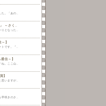
た。「あの..
 ～さく..
りとなった..
信～】
トです。『..
ら通信～】
ね。ここ山..
賞】
思いますが..
早咲きのさ..