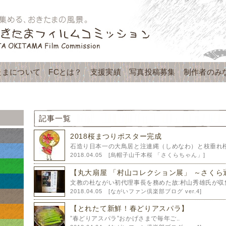
たまについて
FCとは？
支援実績
写真投稿募集
制作者のみ
記事一覧
2018桜まつりポスター完成
石造り日本一の大鳥居と注連縄（しめなわ）と枝垂れ桜20
2018.04.05 [
烏帽子山千本桜 「さくらちゃん」
]
【丸大扇屋 「村山コレクション展」 ～さくら
文教の杜ながい初代理事長を務めた故:村山秀雄氏が収集
2018.04.05 [
ながいファン倶楽部ブログ ver.4
]
【とれたて新鮮！春どりアスパラ】
”春どりアスパラ”おかげさまで毎年ご..