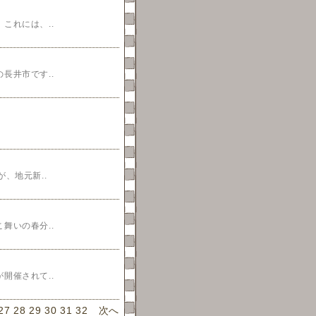
これには、..
長井市です..
、地元新..
舞いの春分..
開催されて..
27
28
29
30
31
32
次へ