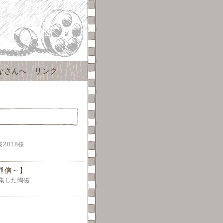
なさんへ
リンク
18桜..
通信～】
した陶磁..