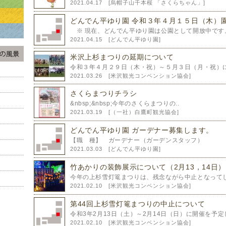
2021.04.17 [
烏帽子山千本桜 「さくらちゃん」
]
どんでん平ゆり園 令和３年４月１５日（木）園
※ 現在、どんでん平ゆり園は公園として開放中です。
2021.04.15 [
どんでん平ゆり園
]
米沢上杉まつりの延期について
令和３年４月２９日（木・祝）～５月３日（月・祝）に
2021.03.26 [
米沢観光コンベンション協会
]
さくらまつりチラシ
&nbsp;&nbsp;今年のさくらまつりの..
2021.03.19 [
（一社）白鷹町観光協会
]
どんでん平ゆり園 ガーデナー募集します。
【職 種】 ガーデナー（ガーデンスタッフ）
2021.03.03 [
どんでん平ゆり園
]
竹あかりの装飾展示について（2月13，14日）
今年の上杉雪灯篭まつりは、残念ながら中止となってし
2021.02.10 [
米沢観光コンベンション協会
]
第44回上杉雪灯篭まつりの中止について
令和3年2月13日（土）～2月14日（日）に開催を予定し
2021.02.10 [
米沢観光コンベンション協会
]