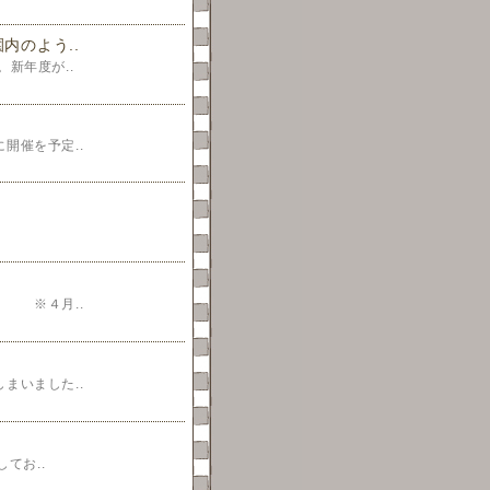
内のよう..
新年度が..
開催を予定..
 ※４月..
まいました..
てお..