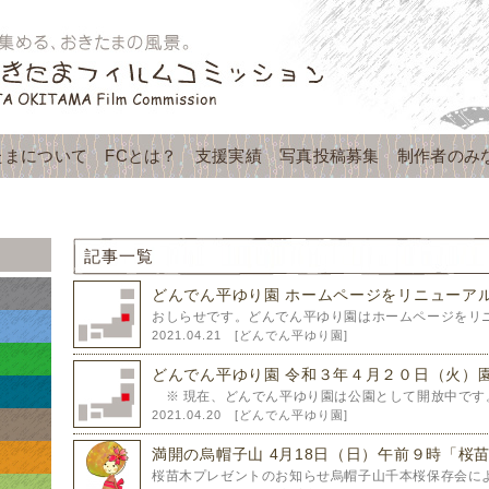
たまについて
FCとは？
支援実績
写真投稿募集
制作者のみ
記事一覧
どんでん平ゆり園 ホームページをリニューアル
おしらせです。どんでん平ゆり園はホームページをリニ
2021.04.21 [
どんでん平ゆり園
]
どんでん平ゆり園 令和３年４月２０日（火）園
※ 現在、どんでん平ゆり園は公園として開放中です。
2021.04.20 [
どんでん平ゆり園
]
満開の烏帽子山 4月18日（日）午前９時「桜苗
桜苗木プレゼントのお知らせ烏帽子山千本桜保存会によ