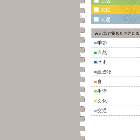
■
季節
■
自然
■
歴史
■
建造物
■
食
■
生活
■
文化
■
交通