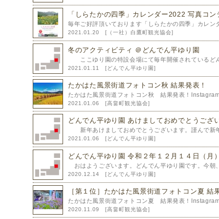
「しらたかの四季」カレンダー2022 写真コン
毎年ご好評頂いております「しらたかの四季」カレンダ
2021.01.20 [
（一社）白鷹町観光協会
]
冬のアクティビティ ＠どんでん平ゆり園
ここゆり園の特設会場にて毎年開催されているどんで
2021.01.11 [
どんでん平ゆり園
]
たかはた風景街道フォトコン秋 結果発表！
たかはた風景街道フォトコン秋 結果発表！Instagram
2021.01.06 [
高畠町観光協会
]
どんでん平ゆり園 あけましておめでとうござ
新年あけましておめでとうございます。謹んで新年の
2021.01.06 [
どんでん平ゆり園
]
どんでん平ゆり園 令和２年１２月１４日（月）
おはようございます。どんでん平ゆり園です。今朝、
2020.12.14 [
どんでん平ゆり園
]
［第１位］たかはた風景街道フォトコン夏 結
たかはた風景街道フォトコン夏 結果発表！Instagram
2020.11.09 [
高畠町観光協会
]