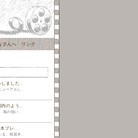
なさんへ
リンク
しました..
ューアルし..
内のよう..
風の強い..
木プレ..
る、桜苗木..