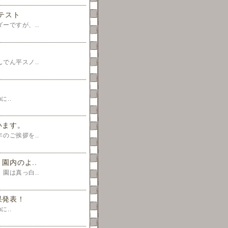
テスト
ーですが、..
ん平スノ..
に..
います。
ご挨拶を..
園内のよ..
園は真っ白..
果発表！
に..