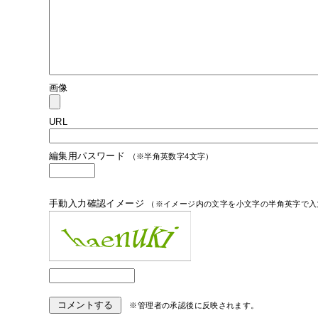
画像
URL
編集用パスワード
（※半角英数字4文字）
手動入力確認イメージ
（※イメージ内の文字を小文字の半角英字で入
※管理者の承認後に反映されます。