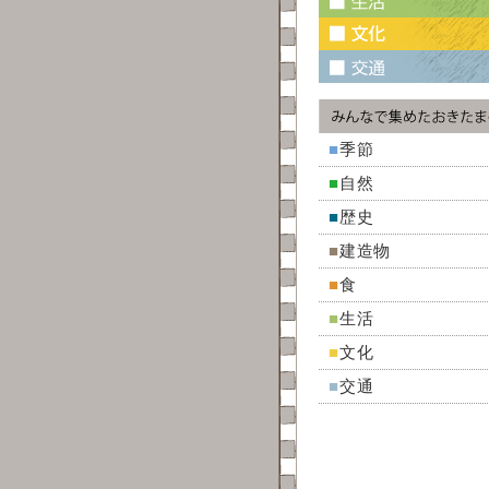
■
季節
■
自然
■
歴史
■
建造物
■
食
■
生活
■
文化
■
交通