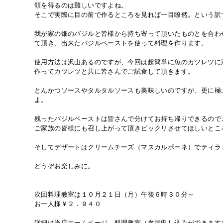
領を得るのは難しいですよね。
そこで実際に目の前で作るところを見れば一目瞭然。という訳
我が家の畑のバジルと皆様から持ち寄って頂いたものとを合わ
て頂き、出来たバジルペーストを使って料理を作ります。
使用方法は沢山あるのですが、今回は超簡単に魚のカツレツに
作ってカツレツと共に皆さんでご試食して頂きます。
とんかつソースやタルタルソースも美味しいのですが、更に極
よ。
残ったバジルペーストは皆さんで分けてお持ち帰りできるので
ご家族の皆様にも召し上がって頂きビックリさせてほしいとこ
そしてデザートはクリームチーズ（マスカルポーネ）でティラ
どうぞお楽しみに。
次回料理教室は１０月２１日（月）午後６時３０分～
お一人様￥２．９４０
詳細は当店ホームページ 料理教室（参加申し込みができます