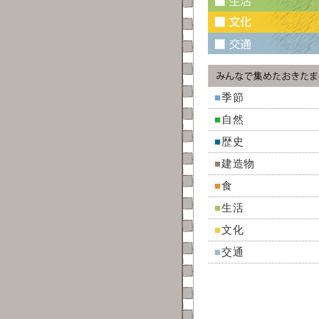
■
季節
■
自然
■
歴史
■
建造物
■
食
■
生活
■
文化
■
交通