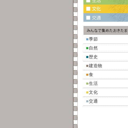
■
季節
■
自然
■
歴史
■
建造物
■
食
■
生活
■
文化
■
交通