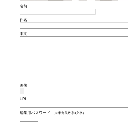
名前
件名
本文
画像
URL
編集用パスワード
（※半角英数字4文字）