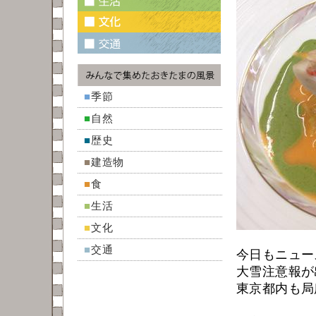
■
季節
■
自然
■
歴史
■
建造物
■
食
■
生活
■
文化
■
交通
今日もニュー
大雪注意報が
東京都内も局