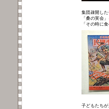
集団疎開した
「桑の実会」
「その時に食
子どもたちが