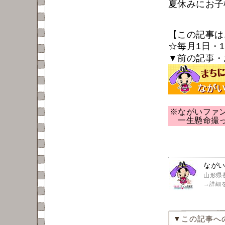
夏休みにお子
【この記事は
☆毎月1日・
▼前の記事・
※ながいファ
一生懸命
撮
ながい
山形県
→
詳細
▼この記事へ