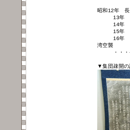
昭和12年 
13年 
14年 国
15年 国
16年 小
湾空襲
・・・そし
▼集団疎開の