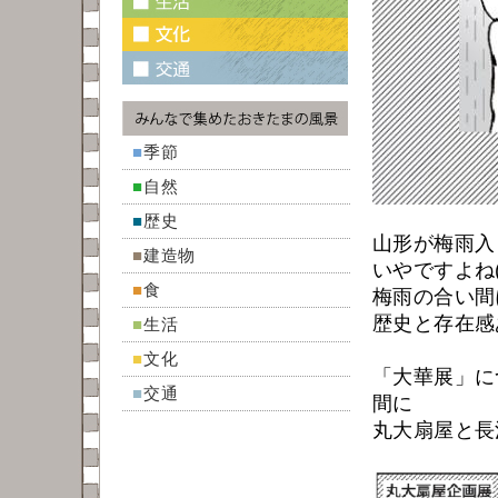
■
季節
■
自然
■
歴史
山形が梅雨入
■
建造物
いやですよね(
■
食
梅雨の合い間
歴史と存在感
■
生活
■
文化
「大華展」に
■
交通
間に
丸大扇屋と長