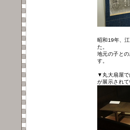
昭和19年、
た。
地元の子との
す。
▼丸大扇屋で
が展示されて