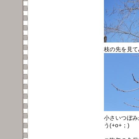
枝の先を見て
小さいつぼみ
う(+o+；)