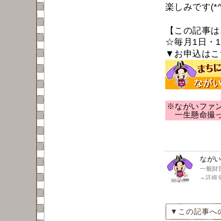
楽しみです(*^
【この記事は
☆毎月1日・
▼お申込はこ
※ながいファ
一生懸命
撮
なが
一般財
→
詳細
▼この記事へ