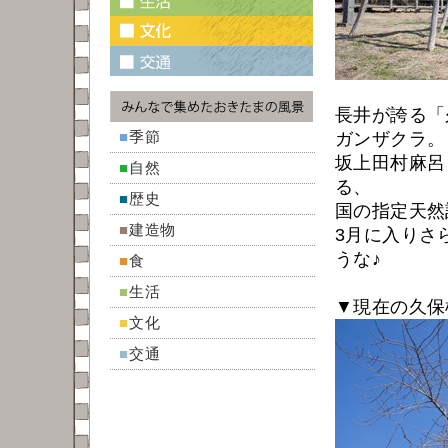
長井が誇る「
■
季節
ガンザクラ。
坂上田村麻呂
■
自然
る、
■
歴史
国の指定天然
■
建造物
3月に入りさ
うな♪
■
食
■
生活
▼現在の久保
■
文化
■
交通