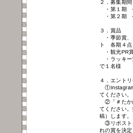
２．募集期間
・第１期 
・第２期 
３．賞品
・季節賞、
ト 各期４点
・観光PR賞
・ラッキー
で１名様
４．エントリ
①Insta
てください。
②「＃たか
てください。
稿）します。
③リポスト
れの賞を決定