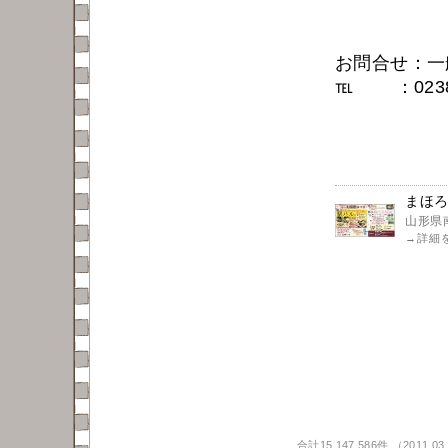
お問合せ：一
℡ ：0238-
まほ
山形県
→
詳細
合計15,147,586件 （2011.