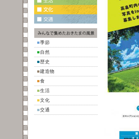
■
季節
■
自然
■
歴史
■
建造物
■
食
■
生活
■
文化
■
交通