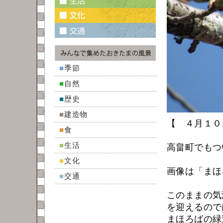
■
季節
■
自然
■
歴史
■
建造物
【 ４月１０
■
食
■
生活
高畠町でもつ
■
文化
画像は「まほろ
■
交通
このままの気
を迎えるので
まほろばの緑