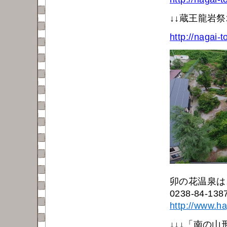
↓↓蔵王龍岩祭
http://nagai
卯の花温泉
0238‐84‐138
http://www.ha
↓↓↓「南の