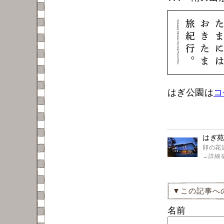
はぎ公園は
コ
はぎ
卯の花
→
詳細
▼この記事へ
名前