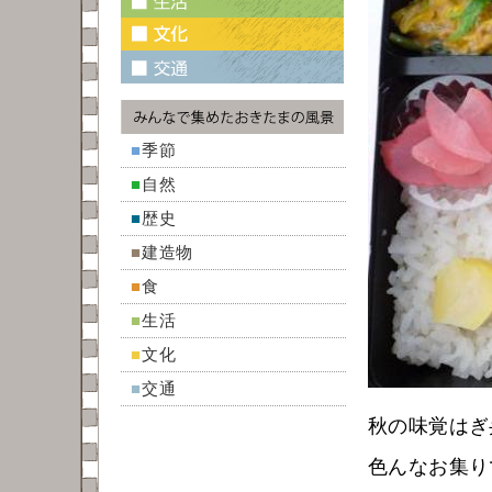
■
季節
■
自然
■
歴史
■
建造物
■
食
■
生活
■
文化
■
交通
秋の味覚はぎ
色んなお集り