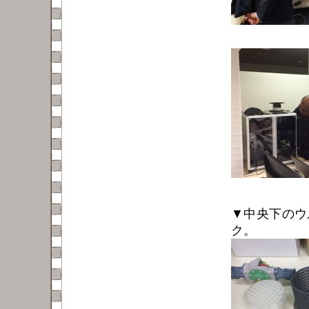
▼中央下のウ
ク。