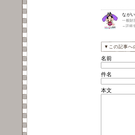
なが
一般財
→
詳細
▼この記事へ
名前
件名
本文