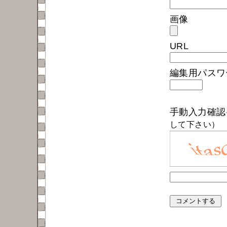
画像
URL
編集用パス
手動入力確
して下さい）