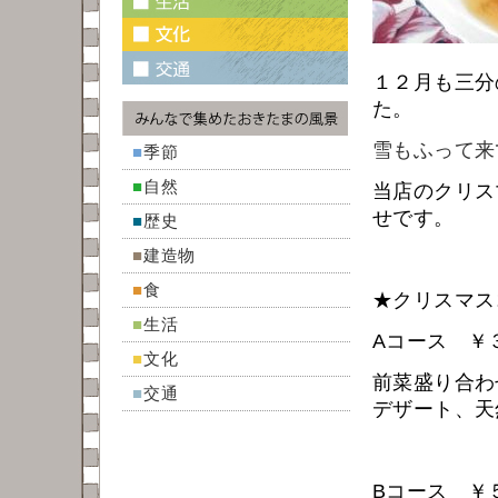
１２月も三分
た。
雪もふって来
■
季節
■
自然
当店のクリス
せです。
■
歴史
■
建造物
■
食
★クリスマス
■
生活
Aコース 
■
文化
前菜盛り合わ
■
交通
デザート、天
Bコース ￥