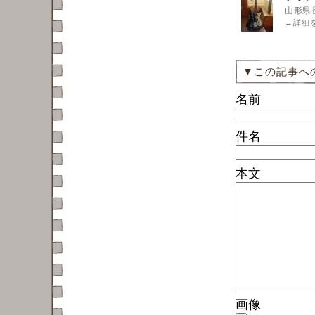
山形県
→
詳細
▼この記事へ
名前
件名
本文
画像