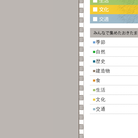
■
季節
■
自然
■
歴史
■
建造物
■
食
■
生活
■
文化
■
交通