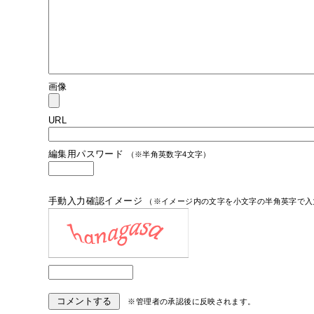
画像
URL
編集用パスワード
（※半角英数字4文字）
手動入力確認イメージ
（※イメージ内の文字を小文字の半角英字で入
※管理者の承認後に反映されます。