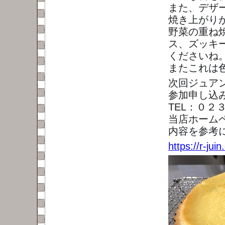
また、デザ
焼き上がり
野菜の重ね
ス、ズッキ
くださいね
またこれは
次回ジュア
参加申し込
TEL：０２
当店ホーム
内容を参考
https://r-ju