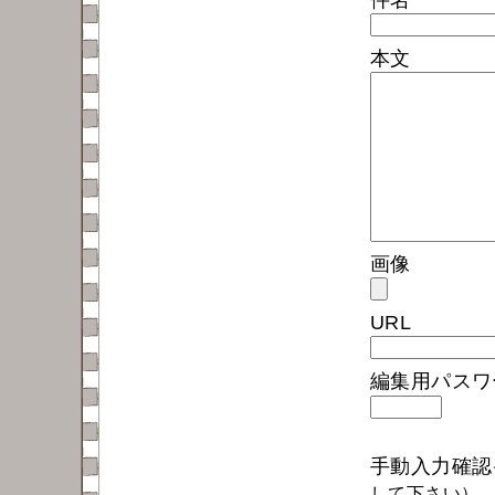
本文
画像
URL
編集用パス
手動入力確
して下さい）