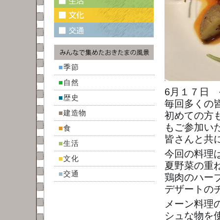
■
季節
■
自然
6月１７日
■
歴史
毎回多くの
■
建造物
初めての方
もご参加い
■
食
皆さんと共
■
生活
今回の料理
■
文化
夏野菜の重
■
交通
鶏肉のハー
デザートの
メーン料理
シュな物を