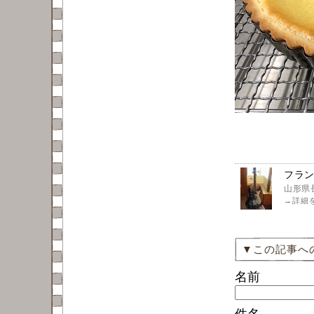
フラ
山形県
→
詳細
▼この記事へ
名前
件名