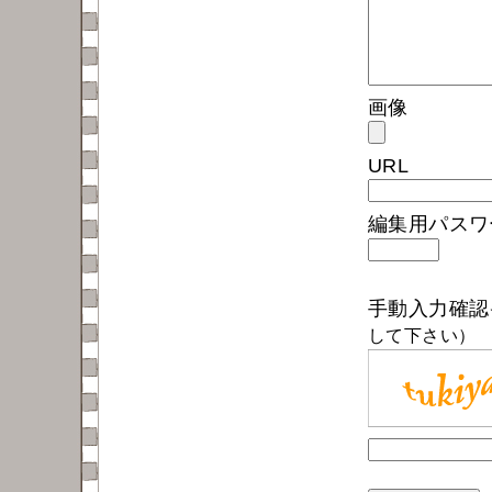
画像
URL
編集用パス
手動入力確
して下さい）