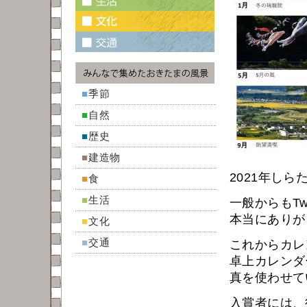
■
季節
■
自然
■
歴史
■
建造物
2021年し
■
食
■
生活
一般からもTw
本当にありが
■
文化
■
交通
これからカレ
卓上カレンダ
真を使わせて
入賞者には、