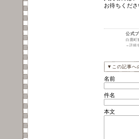
お待ちくださ
公式ブ
白鷹町
→
詳細
▼この記事へ
名前
件名
本文