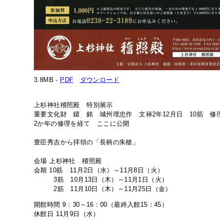
3.8MB -
PDF
ダウンロード
上杉神社稽照殿 特別展示
重要文化財 鑓 銘 城州埋忠作 文禄2年12月日 10筋 修
2か年の修理を経て ここに公開
豊臣秀吉から拝領の「長柄の朱槍」
会場
上杉神社 稽照殿
会期
10筋 11月2
日（水）～11月8日（火）
3筋 10月13日（木）～11月1日（火）
2筋 11月10日（木）～11月25日（金）
開館時間
9：30～16：00（最終入館15：45）
休館日
11月9日（水）