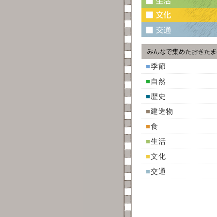
■
季節
■
自然
■
歴史
■
建造物
■
食
■
生活
■
文化
■
交通