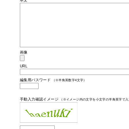
本文
画像
URL
編集用パスワード
（※半角英数字4文字）
手動入力確認イメージ
（※イメージ内の文字を小文字の半角英字で入