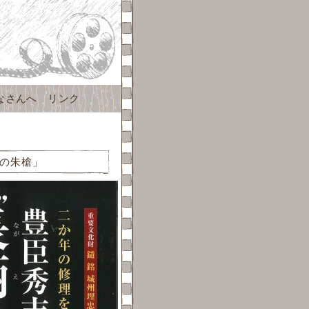
なさんへ
リンク
の朱槍」