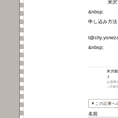
米沢市建
&nbsp;
申し込み方
メ
t@city.yonez
&nbsp;
米沢
ト
山形県
→
詳細
▼この記事へ
名前