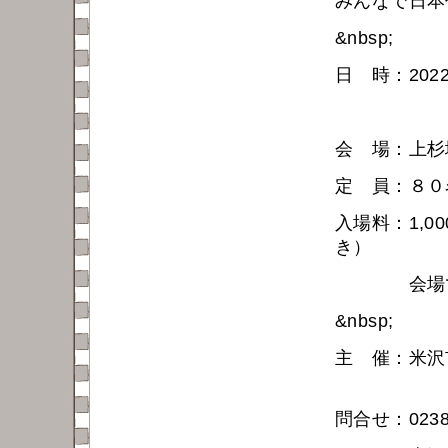
みんなで日本
&nbsp;
日 時：202
１９
会 場：上杉
定 員：８０
入場料：1,
き）
会場での
&nbsp;
主 催：米沢
問合せ：0238-