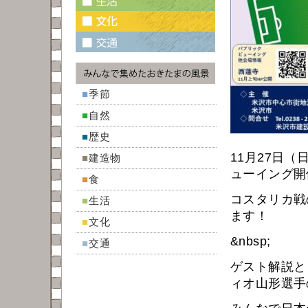
■
季節
■
自然
■
歴史
11月27日
■
建造物
ューイング開
■
食
コスタリカ戦
■
生活
ます！
■
文化
&nbsp;
■
交通
ゲスト解説と
ィオ山形選手