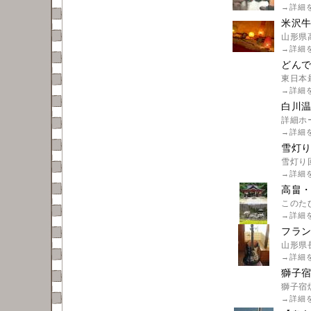
→
詳細
米沢
山形県
→
詳細
どん
東日本
→
詳細
白川
詳細ホ
→
詳細
雪灯り
雪灯り
→
詳細
高畠・
このた
→
詳細
フラ
山形県
→
詳細
獅子宿
獅子宿燻
→
詳細