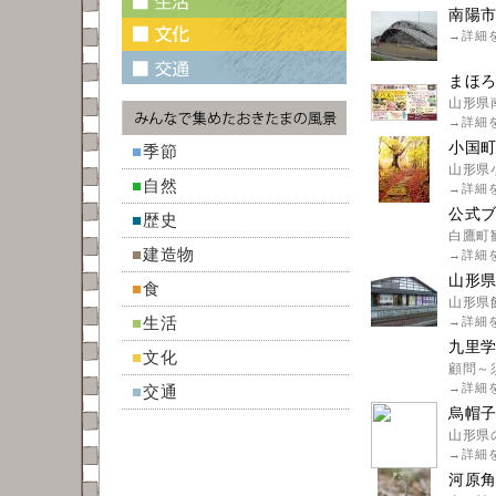
南陽
→
詳細
まほ
山形県
→
詳細
小国
■
季節
山形県
■
自然
→
詳細
公式ブ
■
歴史
白鷹町
■
建造物
→
詳細
山形
■
食
山形県
■
生活
→
詳細
九里学
■
文化
顧問～
→
詳細
■
交通
烏帽子
山形県
→
詳細
河原