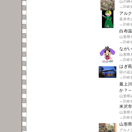
山の神
→
詳細
アル
長井市
→
詳細
白布温
山形県
→
詳細
ながい
山形県
→
詳細
はぎ
卯の花
→
詳細
最上
か？
山形県
→
詳細
米沢
山形県
→
詳細
山形
グルメ