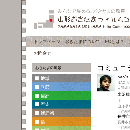
トップページ
おきたまについて
FCとは？
お問合せ
コミュニ
nao's 
NAO
→
詳細
米沢
ト
山形県
→
詳細
長井
長井市
→
詳細