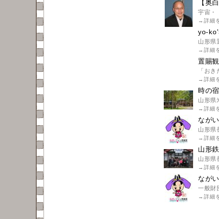
【奥白
宇宙・
→
詳細
yo-ko'
山形県
→
詳細
置賜
「おき
→
詳細
時の宿
山形県
→
詳細
ながい
山形県
→
詳細
山形鉄
山形県
→
詳細
なが
一般財
→
詳細