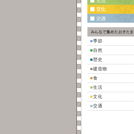
■
季節
■
自然
■
歴史
■
建造物
■
食
■
生活
■
文化
■
交通