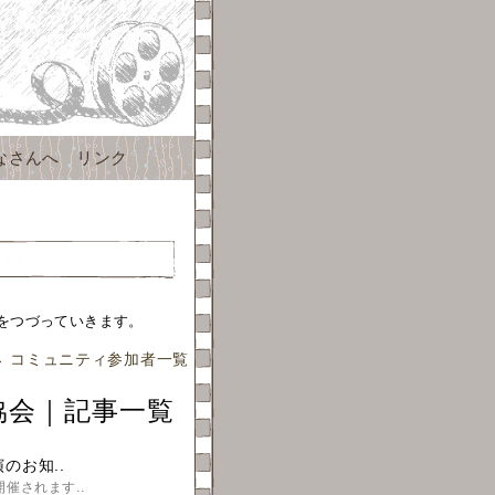
なさんへ
リンク
をつづっていきます。
→
コミュニティ参加者一覧
協会｜記事一覧
のお知..
催されます..