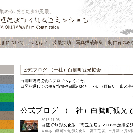
たまについて
FCとは？
支援実績
写真投稿募集
制作者のみ
公式ブログ-（一社）白鷹町観光協会
白鷹町観光協会のブログへようこそ。
四季を通じての観光情報や白鷹のおもしゃい（面白い）出来事
公式ブログ-（一社）白鷹町観光
2018.11.08
白鷹町無形文化財「高玉芝居」2018年定期公演
今年も白鷹町の無形文化財「高玉芝居」の定期公演が開