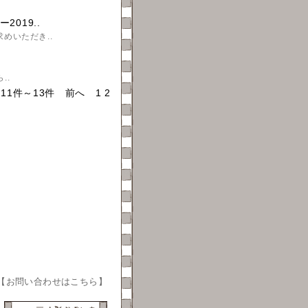
019..
めいただき..
..
/11件～13件
前へ
1
2
【
お問い合わせはこちら
】