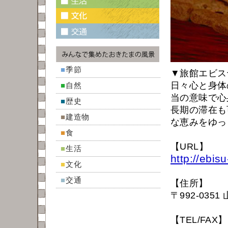
■
季節
▼旅館エビス
日々心と身体
■
自然
当の意味で心
■
歴史
長期の滞在も
■
建造物
な恵みをゆっ
■
食
【URL】
■
生活
http://ebisu
■
文化
■
交通
【住所】
〒992-035
【TEL/FAX】