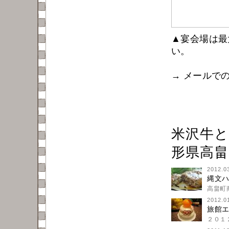
▲宴会場は最
い。
→ メールで
米沢牛
形県高畠
2012.0
縄文
高畠町
2012.0
旅館エ
２０１