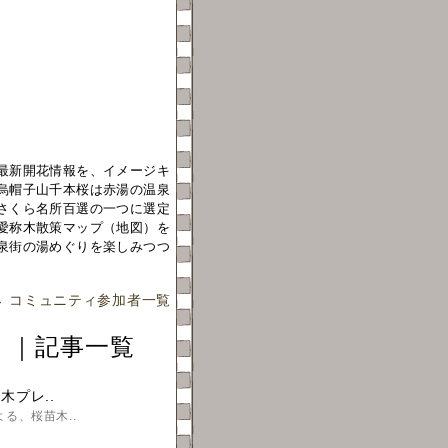
最新開花情報を、イメージキ
烏帽子山千本桜は赤湯の温泉
さくら名所百選の一つに選定
愛称木散策マップ（地図）を
泉街の湯めぐりを楽しみつつ
→
コミュニティ参加者一覧
」｜記事一覧
木プレ..
る、桜苗木..