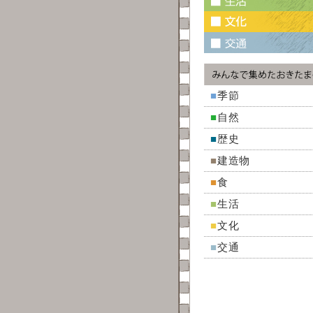
■
季節
■
自然
■
歴史
■
建造物
■
食
■
生活
■
文化
■
交通