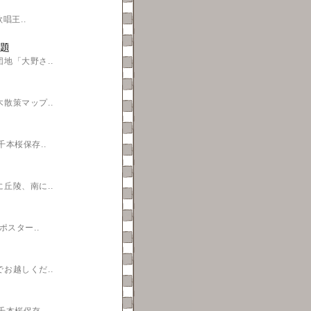
唱王..
題
地「大野さ..
散策マップ..
本桜保存..
丘陵、南に..
スター..
お越しくだ..