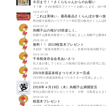
今日まで！！さくらちゃんからのお願い
＃７番 ＃ybc歌唱王でツイートお願いします。ybc×歌
2019.07.03
「これは美味い」最高級品さくらんぼが食べ放
県内最大規模のバリアフリー対応型の観光さくらんぼ団
2019.04.12
烏帽子山の桜が10倍楽しく。
烏帽子山愛称木散策マップ完成しました烏帽子山愛称木
2019.04.12
無料！！ 2019桜苗木プレゼント
大好評「桜苗木無料プレゼント」先着30名様烏帽子山千
2019.04.08
千本桜保存会会長あいさつ
先人達が遺してくれたこの地域の宝物を次の世代に北に
2019.03.30
2019赤湯温泉桜まつりポスター完成
2019年の赤湯温泉桜まつりポスターが完成しました。ポ
2018.04.19
2018年４月19日（木）烏帽子山満開宣言
明日は桜の苗木プレゼントです。９時 大鳥居まえまで
2018.04.19
桜苗木プレゼント