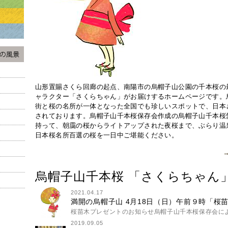
山形置賜さくら回廊の起点、南陽市の烏帽子山公園の千本桜の
ャラクター「さくらちゃん」がお届けするホームページです。
街と桜の名所が一体となった全国でも珍しいスポットで、日本
されております。烏帽子山千本桜保存会作成の烏帽子山千本桜
持って、朝靄の桜からライトアップされた夜桜まで、ぶらり温
日本桜名所百選の桜を一日中ご堪能ください。
烏帽子山千本桜 「さくらちゃん
2021.04.17
満開の烏帽子山 4月18日（日）午前９時「桜苗
桜苗木プレゼントのお知らせ烏帽子山千本桜保存会によ
2019.09.05