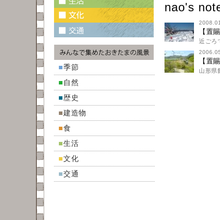
nao's no
2008.0
【置
近ごろ
2006.0
【置
■
季節
山形県
■
自然
■
歴史
■
建造物
■
食
■
生活
■
文化
■
交通